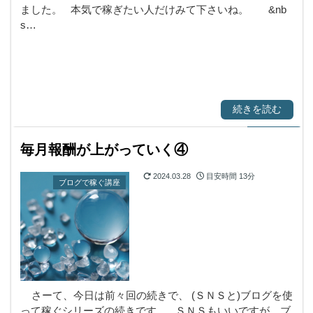
ました。 本気で稼ぎたい人だけみて下さいね。 &nb
s…
続きを読む
毎月報酬が上がっていく④
2024.03.28
目安時間
13分
ブログで稼ぐ講座
さーて、今日は前々回の続きで、 (ＳＮＳと)ブログを使
って稼ぐシリーズの続きです。 ＳＮＳもいいですが、ブ