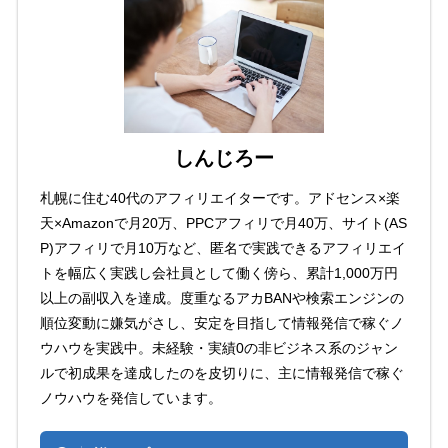
しんじろー
札幌に住む40代のアフィリエイターです。アドセンス×楽
天×Amazonで月20万、PPCアフィリで月40万、サイト(AS
P)アフィリで月10万など、匿名で実践できるアフィリエイ
トを幅広く実践し会社員として働く傍ら、累計1,000万円
以上の副収入を達成。度重なるアカBANや検索エンジンの
順位変動に嫌気がさし、安定を目指して情報発信で稼ぐノ
ウハウを実践中。未経験・実績0の非ビジネス系のジャン
ルで初成果を達成したのを皮切りに、主に情報発信で稼ぐ
ノウハウを発信しています。