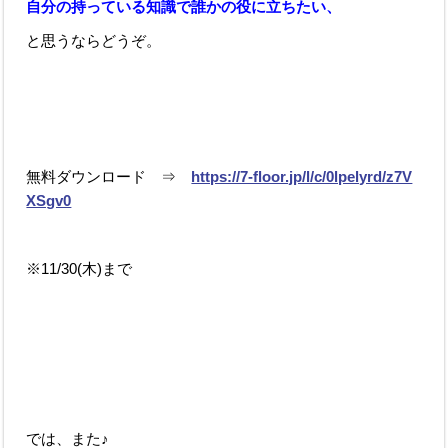
自分の持っている知識で誰かの役に立ちたい、
と思うならどうぞ。
無料ダウンロード ⇒
https://7-floor.jp/l/c/0lpelyrd/z7V
XSgv0
※11/30(木)まで
では、また♪