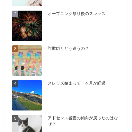
オープニング祭り後のスレッズ
2
詐欺師とどう違うの？
3
スレッズ始まって一ヶ月が経過
4
アドセンス審査の傾向が戻ったのはな
5
ぜ？