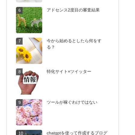
アドセンス2度目の審査結果
6
今から始めるとしたら何をす
7
る？
特化サイト×ツイッター
8
ツールが稼ぐわけではない
9
chatgptを使って作成するブログ
10