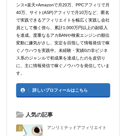
ンス×楽天×Amazonで月20万、PPCアフィリで月
40万、サイト(ASP)アフィリで月10万など、匿名
で実践できるアフィリエイトを幅広く実践し会社
員として働く傍ら、累計1,000万円以上の副収入
を達成。度重なるアカBANや検索エンジンの順位
変動に嫌気がさし、安定を目指して情報発信で稼
ぐノウハウを実践中。未経験・実績0の非ビジネ
ス系のジャンルで初成果を達成したのを皮切り
に、主に情報発信で稼ぐノウハウを発信していま
す。
詳しいプロフィールはこちら
人気の記事
アンリミテッドアフィリエイト
1