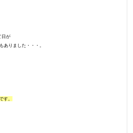
て日が
日もありました・・・。
です。