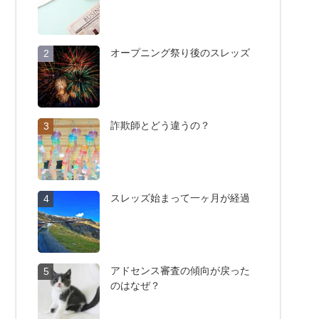
オープニング祭り後のスレッズ
2
詐欺師とどう違うの？
3
スレッズ始まって一ヶ月が経過
4
アドセンス審査の傾向が戻った
5
のはなぜ？