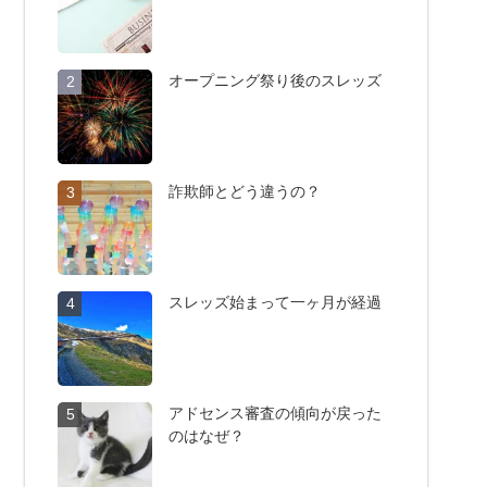
オープニング祭り後のスレッズ
2
詐欺師とどう違うの？
3
スレッズ始まって一ヶ月が経過
4
アドセンス審査の傾向が戻った
5
のはなぜ？