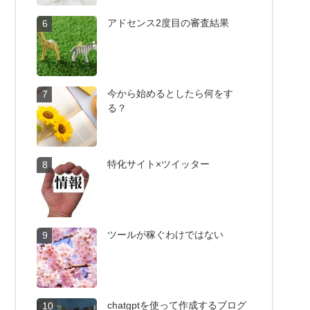
アドセンス2度目の審査結果
6
今から始めるとしたら何をす
7
る？
特化サイト×ツイッター
8
ツールが稼ぐわけではない
9
chatgptを使って作成するブログ
10