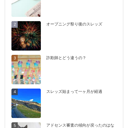
オープニング祭り後のスレッズ
2
詐欺師とどう違うの？
3
スレッズ始まって一ヶ月が経過
4
アドセンス審査の傾向が戻ったのはな
5