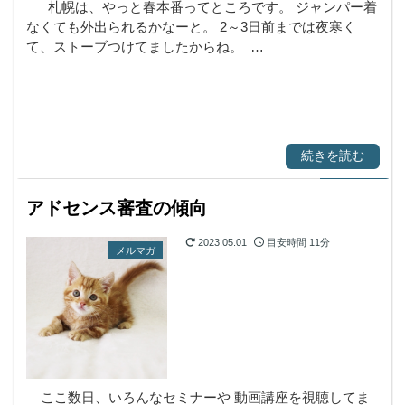
札幌は、やっと春本番ってところです。 ジャンパー着
なくても外出られるかなーと。 2～3日前までは夜寒く
て、ストーブつけてましたからね。 …
続きを読む
アドセンス審査の傾向
2023.05.01
目安時間
11分
メルマガ
ここ数日、いろんなセミナーや 動画講座を視聴してま