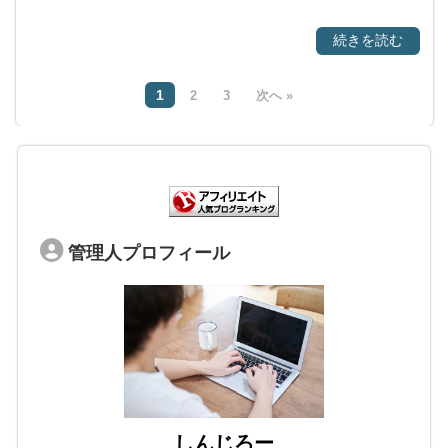
続きを読む
1
2
3
次へ »
管理人プロフィール
しんじろー