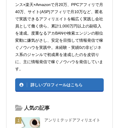
ンス×楽天×Amazonで月20万、PPCアフィリで月
40万、サイト(ASP)アフィリで月10万など、匿名
で実践できるアフィリエイトを幅広く実践し会社
員として働く傍ら、累計1,000万円以上の副収入
を達成。度重なるアカBANや検索エンジンの順位
変動に嫌気がさし、安定を目指して情報発信で稼
ぐノウハウを実践中。未経験・実績0の非ビジネ
ス系のジャンルで初成果を達成したのを皮切り
に、主に情報発信で稼ぐノウハウを発信していま
す。
詳しいプロフィールはこちら
人気の記事
アンリミテッドアフィリエイト
1