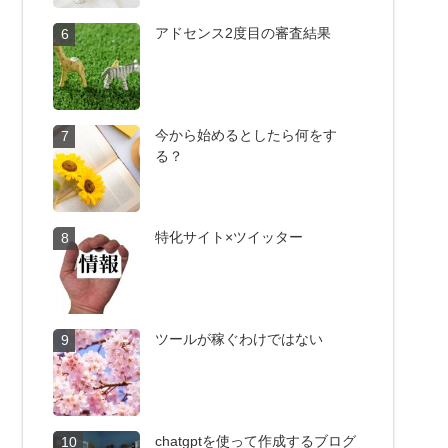
アドセンス2度目の審査結果
6
今から始めるとしたら何をす
7
る？
特化サイト×ツイッター
8
ツールが稼ぐわけではない
9
chatgptを使って作成するブログ
10