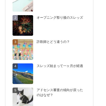
オープニング祭り後のスレッズ
2
詐欺師とどう違うの？
3
スレッズ始まって一ヶ月が経過
4
アドセンス審査の傾向が戻った
5
のはなぜ？