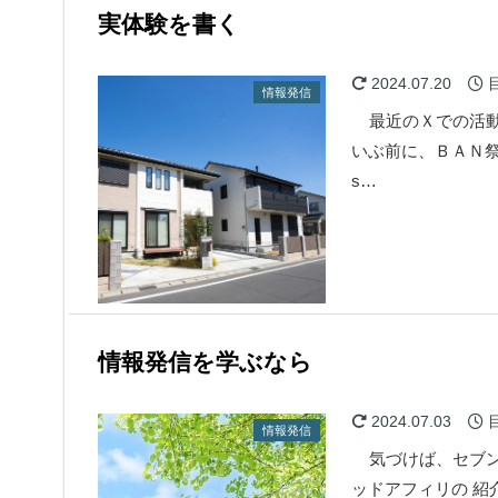
実体験を書く
2024.07.20
情報発信
最近のＸでの活動
いぶ前に、ＢＡＮ祭
s…
情報発信を学ぶなら
2024.07.03
情報発信
気づけば、セブン
ッドアフィリの 